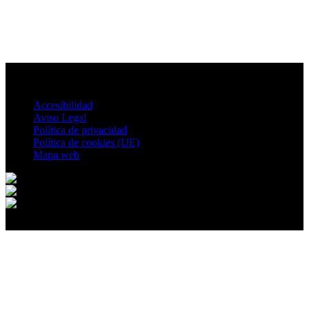
Accesibilidad
Aviso Legal
Política de privacidad
Política de cookies (UE)
Mapa web
© 2026 Villatoya. All rights reserved.
Ir al contenido
Abrir barra de herramientas