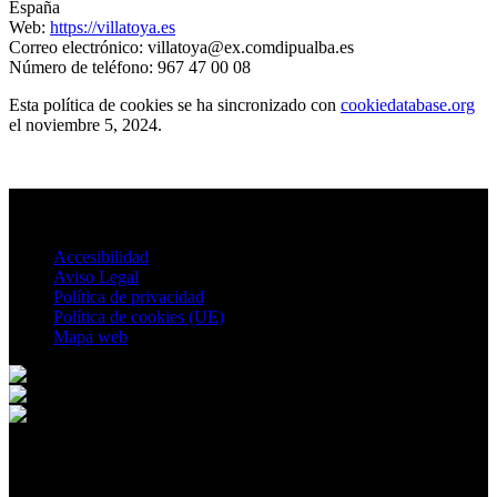
España
Web:
https://villatoya.es
Correo electrónico:
villatoya@
ex.com
dipualba.es
Número de teléfono: 967 47 00 08
Esta política de cookies se ha sincronizado con
cookiedatabase.org
el noviembre 5, 2024.
Accesibilidad
Aviso Legal
Política de privacidad
Política de cookies (UE)
Mapa web
© 2026 Villatoya. All rights reserved.