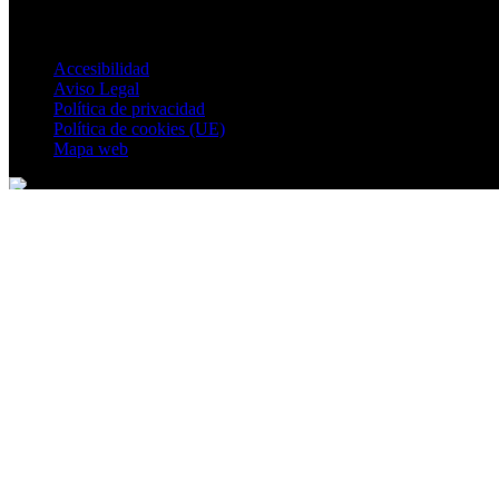
Accesibilidad
Aviso Legal
Política de privacidad
Política de cookies (UE)
Mapa web
© 2026 Villatoya. All rights reserved.
Ir al contenido
Abrir barra de herramientas
Herramientas de accesibilidad
Aumentar texto
Disminuir texto
Escala de grises