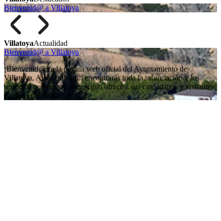
Bienvenid@ a Villatoya
Villatoya
Actualidad
Bienvenid@ a Villatoya
¡Bienvenid@s a la página web oficial del Ayuntamiento de
Villatoya, Albacete! Aquí encontrarás toda la información y los
servicios que nuestro municipio ofrece a sus ciudadanos y visitantes.
Explora nuestras […]