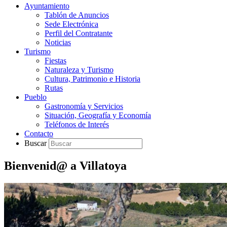
Ayuntamiento
Tablón de Anuncios
Sede Electrónica
Perfil del Contratante
Noticias
Turismo
Fiestas
Naturaleza y Turismo
Cultura, Patrimonio e Historia
Rutas
Pueblo
Gastronomía y Servicios
Situación, Geografía y Economía
Teléfonos de Interés
Contacto
Buscar
Bienvenid@ a Villatoya