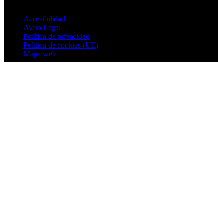
Accesibilidad
Aviso Legal
Política de privacidad
Política de cookies (UE)
Mapa web
© 2026 Villatoya. All rights reserved.
Ir al contenido
Abrir barra de herramientas
Herramientas de accesibilidad
Aumentar texto
Disminuir texto
Escala de grises
Alto contraste